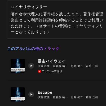
ロイヤリティフリー
著作者や代理人に著作権を残したまま、著作権管理
楽曲として利用許諾契約を締結することでご利用い
ただけます。（当サイトの音楽はロイヤリティフリ
ーとなっております）
このアルバムの他のトラック
暴走ハイウェイ
伊藤 広規 渡嘉敷 祐一 北島 健二 笹路 正徳
YouTube確認済
Escape
伊藤 広規 渡嘉敷 祐一 北島 健二 笹路 正徳