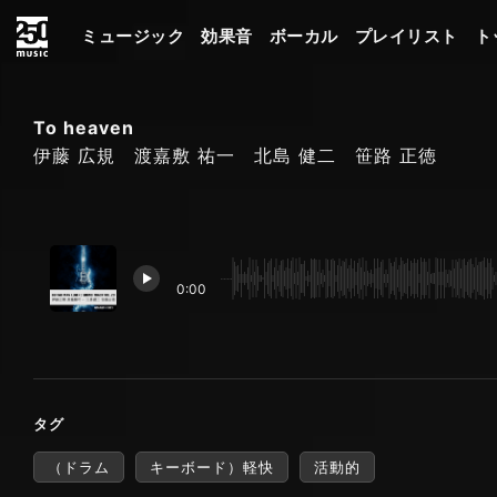
ミュージック
効果音
ボーカル
プレイリスト
ト
To heaven
伊藤 広規 渡嘉敷 祐一 北島 健二 笹路 正徳
0:00
タグ
（ドラム
キーボード）軽快
活動的