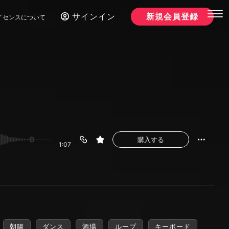
サインイン
新規会員登録
イセンスについて
購入する
1:07
朝陽
ダンス
酒場
ループ
キーボード