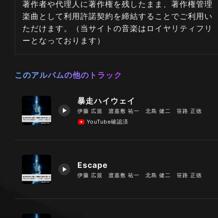
著作者や代理人に著作権を残したまま、著作権管理
楽曲として利用許諾契約を締結することでご利用い
ただけます。（当サイトの音楽はロイヤリティフリ
ーとなっております）
このアルバムの他のトラック
暴走ハイウェイ
伊藤 広規 渡嘉敷 祐一 北島 健二 笹路 正徳
YouTube確認済
Escape
伊藤 広規 渡嘉敷 祐一 北島 健二 笹路 正徳