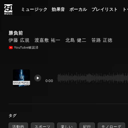
ミュージック
効果音
ボーカル
プレイリスト
ト
勝負前
伊藤 広規 渡嘉敷 祐一 北島 健二 笹路 正徳
YouTube確認済
0:00
タグ
活動的
スポーツ
楽しい
紀行
モノローグ