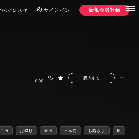
サインイン
新規会員登録
イセンスについて
購入する
0:08
イカ
お祭り
新潟
日本海
お陽さま
風