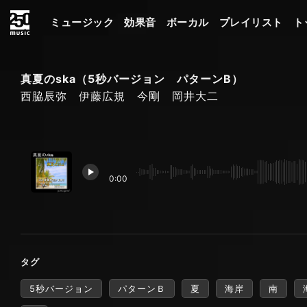
ミュージック
効果音
ボーカル
プレイリスト
ト
真夏のska（5秒バージョン パターンB）
西脇辰弥 伊藤広規 今剛 岡井大二
0:00
タグ
5秒バージョン
パターンＢ
夏
海岸
南