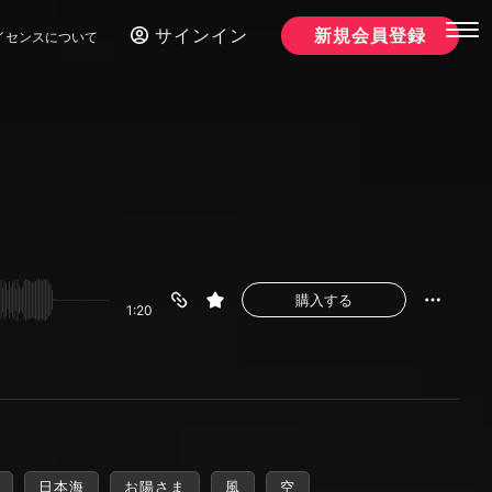
サインイン
新規会員登録
イセンスについて
購入する
1:20
日本海
お陽さま
風
空