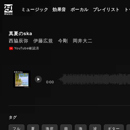
ミュージック
効果音
ボーカル
プレイリスト
ト
真夏のska
西脇辰弥 伊藤広規 今剛 岡井大二
YouTube確認済
0:00
タグ
フル
夏
海岸
南
海
波
ギター