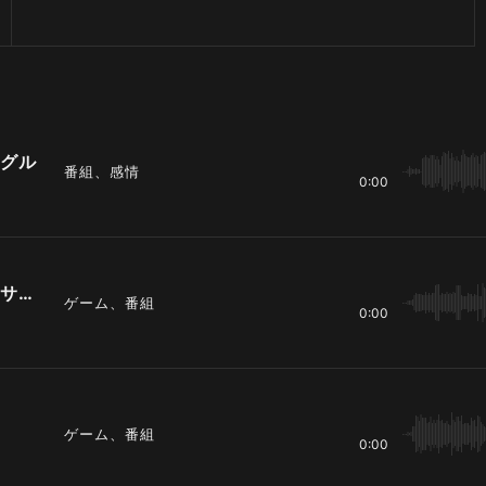
グル
番組、感情
0:00
ベースとドラムが力強く響くロックなサウンド
ゲーム、番組
0:00
ゲーム、番組
0:00