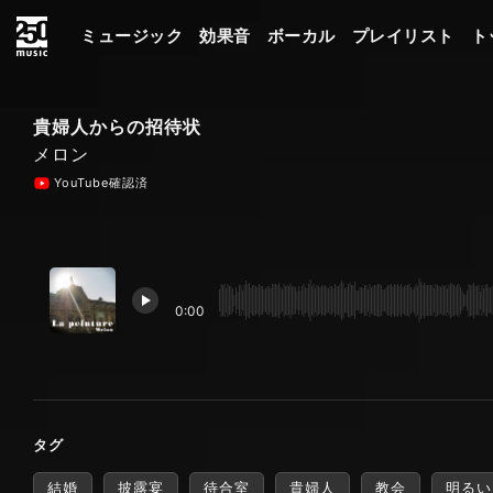
ミュージック
効果音
ボーカル
プレイリスト
ト
貴婦人からの招待状
メロン
YouTube確認済
0:00
タグ
結婚
披露宴
待合室
貴婦人
教会
明るい