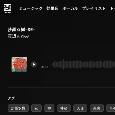
ミュージック
効果音
ボーカル
プレイリスト
ト
沙羅双樹-SE-
渡辺あゆみ
0:00
タグ
沙羅双樹
花
神
神秘
天使
悪魔
仏