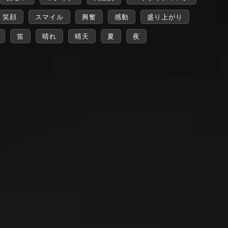
笑顔
スマイル
興奮
感動
盛り上がり
笛
晴れ
晴天
夏
夜