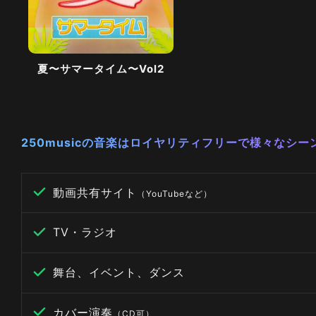
夏〜サマータイム〜Vol2
250musicの音楽はロイヤリティフリーで様々なシ
動画共有サイト
（YouTubeなど）
TV・ラジオ
舞台、イベント、ダンス
カバー演奏
（CD可）