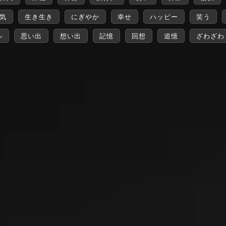
気
生き生き
にぎやか
幸せ
ハッピー
笑う
ル
思い出
想い出
記憶
回想
追憶
ざわざわ