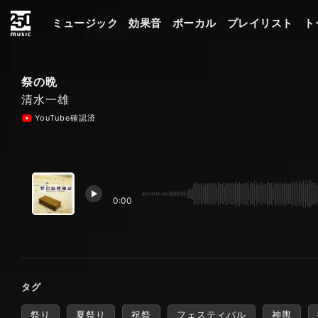
ミュージック
効果音
ボーカル
プレイリスト
ト
祭の晩
清水一雄
YouTube確認済
0:00
タグ
祭り
夏祭り
祝祭
フェスティバル
神輿