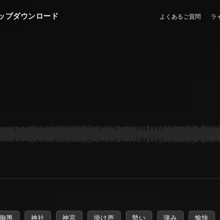
ップダウンロード
よくあるご質問
ラ
御輿
神社
神宮
掛け声
勢い
弾み
愉快