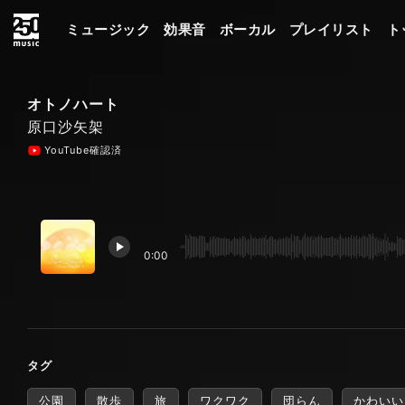
ミュージック
効果音
ボーカル
プレイリスト
ト
オトノハート
原口沙矢架
YouTube確認済
0:00
タグ
公園
散歩
旅
ワクワク
団らん
かわいい