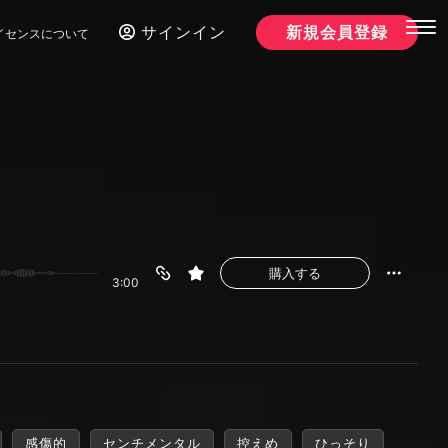
サインイン
新規会員登録
イセンスについて
購入する
3:00
感傷的
センチメンタル
控えめ
ひっそり