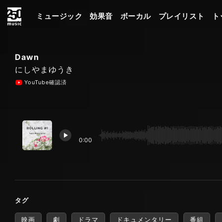
ミュージック
効果音
ボーカル
プレイリスト
ト
Dawn
にしやまゆうき
YouTube確認済
0:00
タグ
映画
劇
ドラマ
ドキュメンタリー
番組