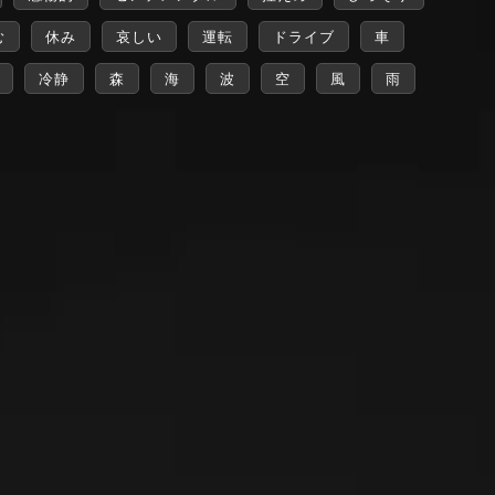
む
休み
哀しい
運転
ドライブ
車
冷静
森
海
波
空
風
雨