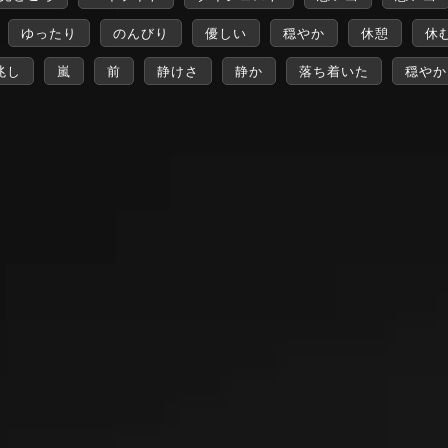
ゆったり
のんびり
優しい
穏やか
休憩
休
兆し
嵐
前
静けさ
静か
落ち着いた
穏やか