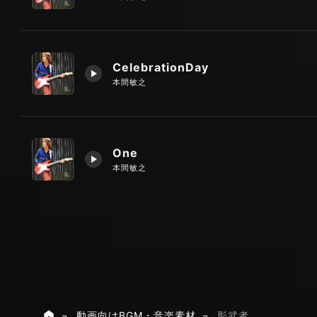
CelebrationDay
本間敏之
One
本間敏之
動画向けBGM・音楽素材
影武者
ホーム