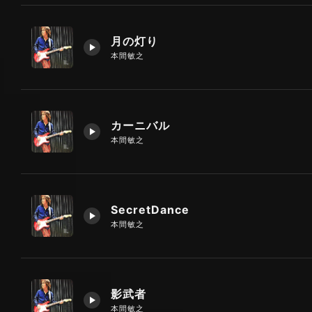
月の灯り
本間敏之
カーニバル
本間敏之
SecretDance
本間敏之
影武者
本間敏之