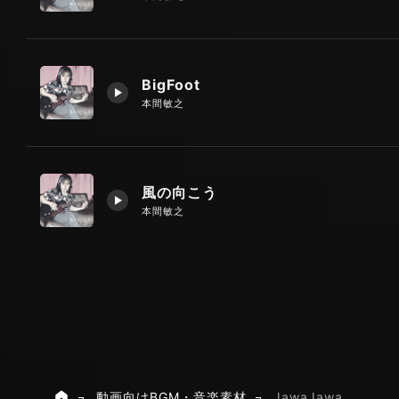
BigFoot
本間敏之
風の向こう
本間敏之
動画向けBGM・音楽素材
JawaJawa
ホーム