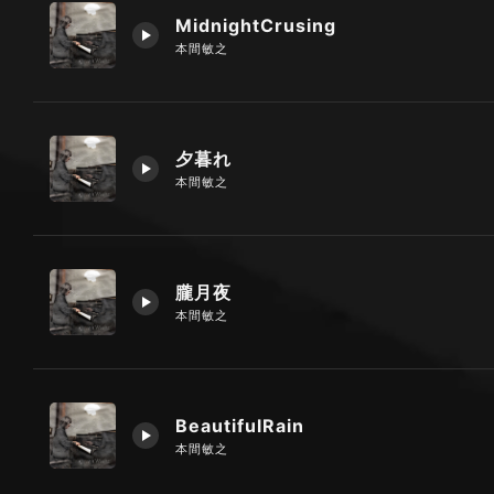
MidnightCrusing
本間敏之
夕暮れ
本間敏之
朧月夜
本間敏之
BeautifulRain
本間敏之