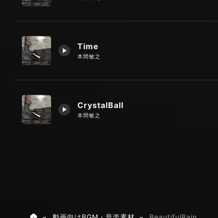
Time
本間敏之
CrystalBall
本間敏之
動画向けBGM・音楽素材
BeautifulRain
ホーム