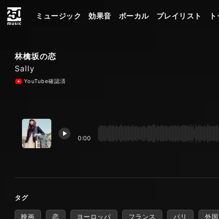
ミュージック
効果音
ボーカル
プレイリスト
ト
林檎坂の恋
Sally
YouTube確認済
0:00
タグ
映画
恋
ヨーロッパ
フランス
パリ
外国