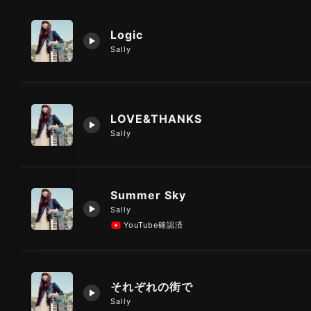
Logic
Sally
LOVE&THANKS
Sally
Summer Sky
Sally
YouTube確認済
それぞれの街で
Sally