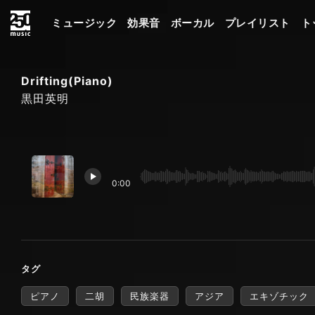
ミュージック
効果音
ボーカル
プレイリスト
ト
Drifting(Piano)
黒田英明
0:00
タグ
ピアノ
二胡
民族楽器
アジア
エキゾチック