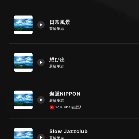
日常風景
蓑輪単志
想ひ出
蓑輪単志
邂逅NIPPON
蓑輪単志
YouTube確認済
Slow Jazzclub
蓑輪単志