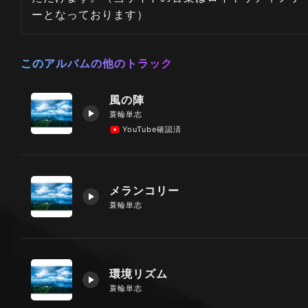
ーとなっております）
このアルバムの他のトラック
風の陣
蓑輪単志
YouTube確認済
メランコリー
蓑輪単志
環境リズム
蓑輪単志