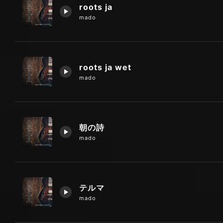
roots ja
mado
roots ja wet
mado
朝の詩
mado
テルマ
mado