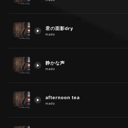
君の面影dry
mado
静かな声
mado
afternoon tea
mado