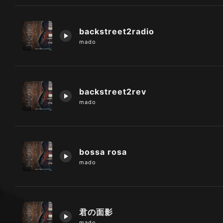
backstreet2radio
mado
backstreet2rev
mado
bossa rosa
mado
君の面影
mado