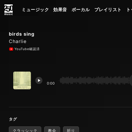
ミュージック
効果音
ボーカル
プレイリスト
ト
birds sing
Charlie
YouTube確認済
0:00
タグ
クラッシック
教会
祈り