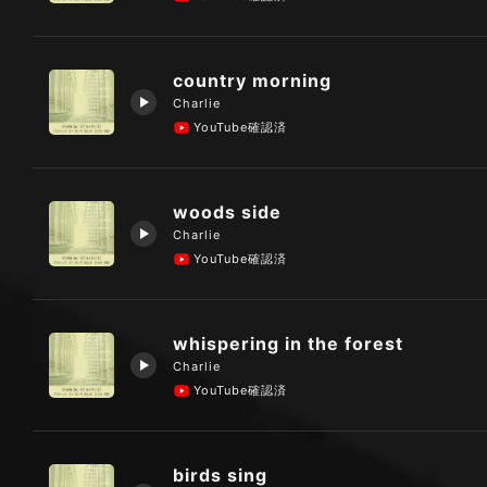
country morning
Charlie
YouTube確認済
woods side
Charlie
YouTube確認済
whispering in the forest
Charlie
YouTube確認済
birds sing