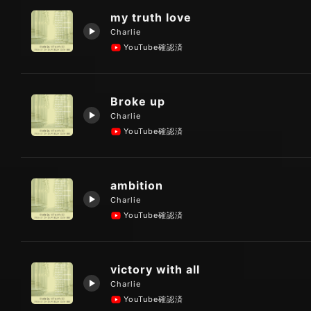
my truth love
Charlie
YouTube確認済
Broke up
Charlie
YouTube確認済
ambition
Charlie
YouTube確認済
victory with all
Charlie
YouTube確認済