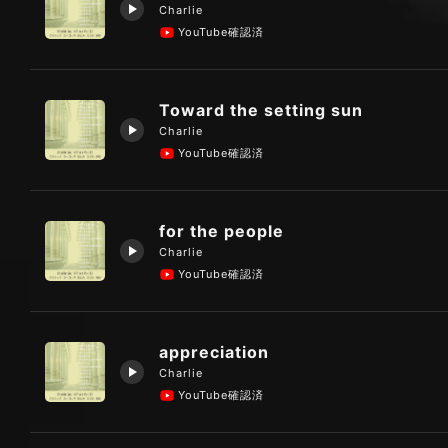
Charlie
YouTube確認済
Toward the setting sun
Charlie
YouTube確認済
for the people
Charlie
YouTube確認済
appreciation
Charlie
YouTube確認済