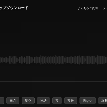
ップダウンロード
よくあるご質問
ラ
出
満月
星空
神話
夜
夜景
切ない
哀