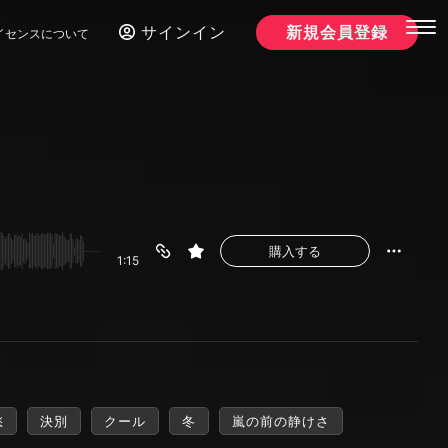
サインイン
新規会員登録
イセンスについて
購入する
1:15
愁
決別
クール
冬
嵐の前の静けさ