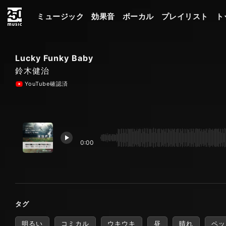
ミュージック
効果音
ボーカル
プレイリスト
ト
Lucky Funky Baby
鈴木健治
YouTube確認済
0:00
タグ
明るい
コミカル
ウキウキ
昼
晴れ
ペッ