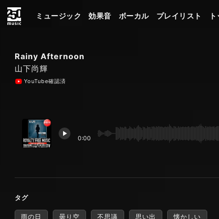
ミュージック
効果音
ボーカル
プレイリスト
ト
Rainy Afternoon
山下尚輝
YouTube確認済
0:00
タグ
雨の日
曇り空
不思議
思い出
懐かしい