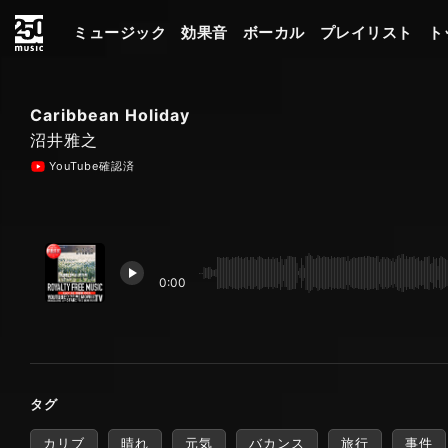
ミュージック
効果音
ボーカル
プレイリスト
ト
Caribbean Holiday
沼井雅之
YouTube確認済
0:00
タグ
カリブ
晴れ
元気
バカンス
旅行
事件