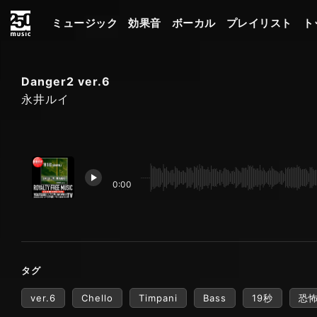
ミュージック
効果音
ボーカル
プレイリスト
ト
Danger2 ver.6
永井ルイ
0:00
タグ
ver.6
Chello
Timpani
Bass
19秒
恐