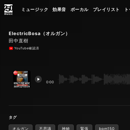
ミュージック
効果音
ボーカル
プレイリスト
ト
ElectricBosa（オルガン）
田中直樹
YouTube確認済
0:00
タグ
オルガン
不思議
神秘
緊張
bpm150