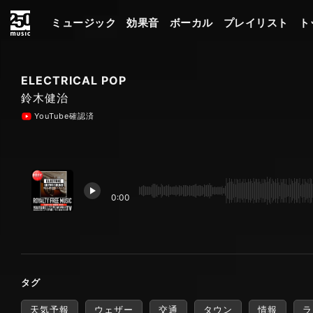
ミュージック
効果音
ボーカル
プレイリスト
ト
ELECTRICAL POP
鈴木健治
YouTube確認済
0:00
タグ
天気予報
ウェザー
交通
タウン
情報
ラ