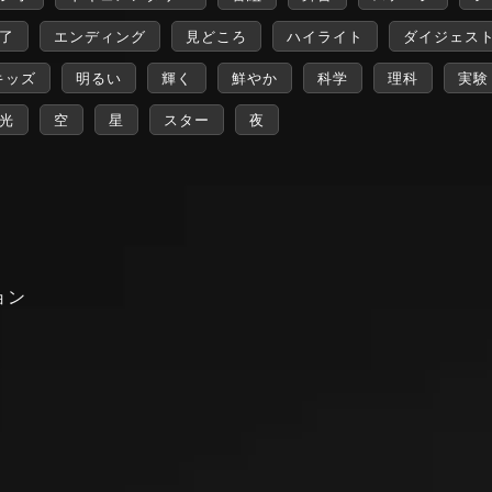
了
エンディング
見どころ
ハイライト
ダイジェス
キッズ
明るい
輝く
鮮やか
科学
理科
実験
光
空
星
スター
夜
ョン