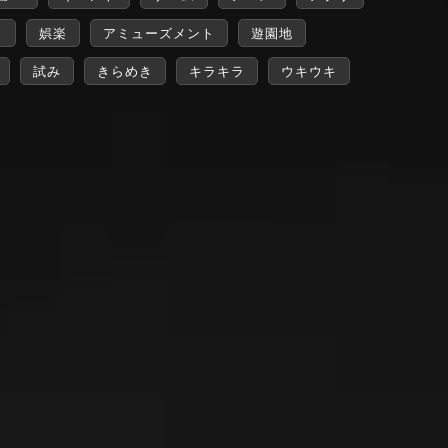
ト
娯楽
アミューズメント
遊園地
試み
きらめき
キラキラ
ウキウキ