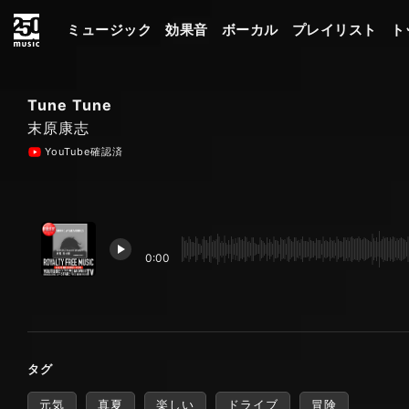
ミュージック
効果音
ボーカル
プレイリスト
ト
Tune Tune
末原康志
YouTube確認済
0:00
タグ
元気
真夏
楽しい
ドライブ
冒険