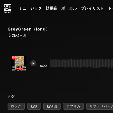
ミュージック
効果音
ボーカル
プレイリスト
ト
GreyGreen（long）
安部OHJI
0:00
タグ
ロング
動物
動物園
アフリカ
サファリパー