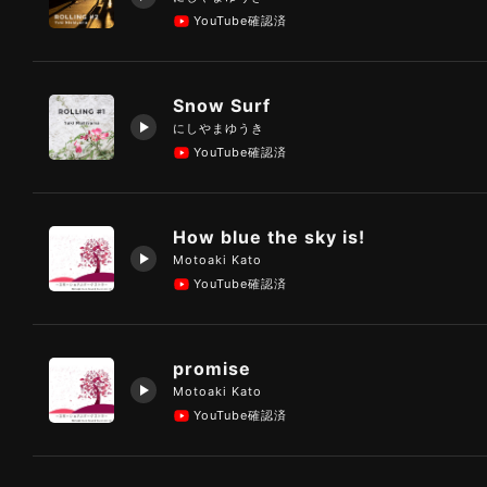
YouTube確認済
Snow Surf
にしやまゆうき
YouTube確認済
How blue the sky is!
Motoaki Kato
YouTube確認済
promise
Motoaki Kato
YouTube確認済