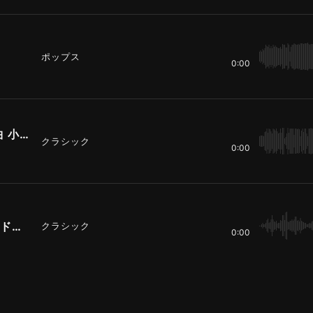
ポップス
0:00
「美しき水車小屋の娘」より 第20曲 小川の子守歌
クラシック
0:00
ブラームス＆シューベルトの子守歌メドレー
クラシック
0:00