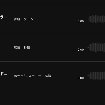
鳴り響く歪んだギターを支える太いドラムの演奏
番組、ゲーム
0:00
感情、番組
0:00
ポストロック風の強く歪んだギターとドラムの演奏
ホラー/ミステリー、感情
0:00