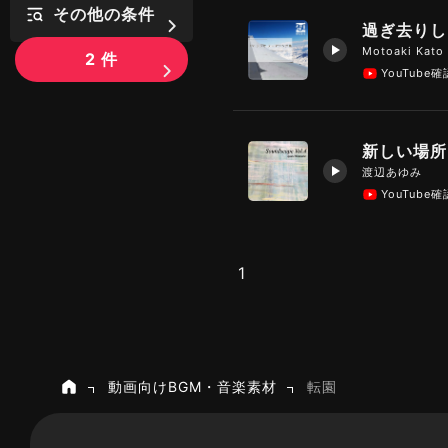
その他の条件
過ぎ去りし
Motoaki Kato
2
件
YouTube
新しい場所
渡辺あゆみ
YouTube
1
動画向けBGM・音楽素材
転園
ホーム