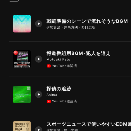
戦闘準備のシーンで流れそうなBGM
伊勢賢治・井高寛朗・野口忠明
報道番組用BGM-犯人を追え
Motoaki Kato
YouTube確認済
探偵の追跡
Anima
YouTube確認済
伊勢賢治・野口忠明