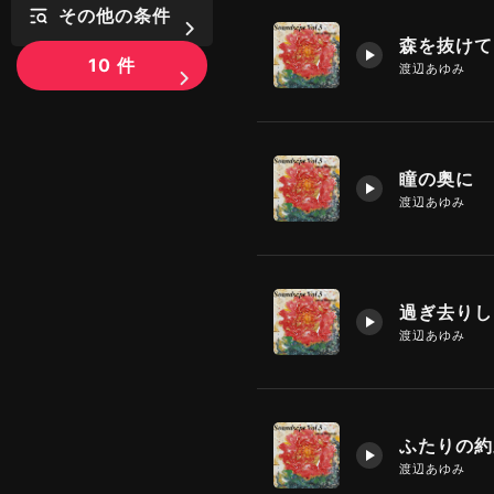
その他の条件
森を抜けて
10
件
渡辺あゆみ
瞳の奥に
渡辺あゆみ
過ぎ去りし
渡辺あゆみ
ふたりの約
渡辺あゆみ