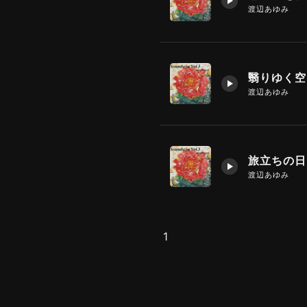
渡辺あゆみ
翳りゆく空
渡辺あゆみ
旅立ちの日
渡辺あゆみ
1