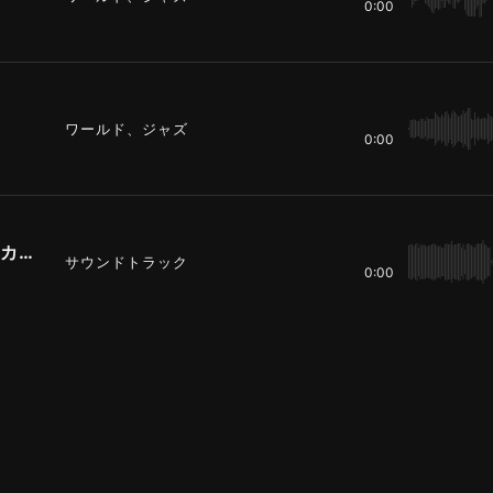
0:00
ワールド、ジャズ
0:00
二十絃琴とオーケストラのためのトッカータ的即興協奏曲
サウンドトラック
0:00