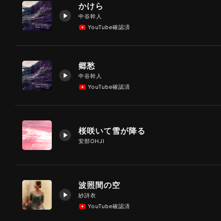
かけら
中谷幹人
YouTube確認済
郷愁
中谷幹人
YouTube確認済
桜咲いて雪が降る
安部OHJI
波照間の空
紗詩衣
YouTube確認済