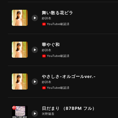
舞い散る花ビラ
紗詩衣
YouTube確認済
華やぐ和
紗詩衣
YouTube確認済
やさしさ-オルゴールver.-
紗詩衣
YouTube確認済
日だまり （87BPM フル）
河野陽吾